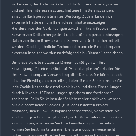
verbessern, den Datenverkehr und die Nutzung zu analysieren
und auf Ihre Interessen zugeschnittene Inhalte anzuzeigen,
einschließlich personalisierter Werbung. Zudem binden wir
externe Inhalte ein, um Ihnen diese Inhalte anzuzeigen.
Hierdurch werden Verbindungen zwischen Ihrem Browser und
Servern von Dritten hergestellt und es können personenbezogene
Lise-Meitner-Ring 2
Daten von Ihrem Browser an die Server von Dritten übermittelt
werden. Cookies, ähnliche Technologien und die Einbindung von
18059 Rostock
externen Inhalten werden nachfolgend als „Dienste“ bezeichnet.
0381 405120
Um diese Dienste nutzen zu können, benötigen wir Ihre
Einwilligung. Mit einem Klick auf "Alle akzeptieren" erteilen Sie
Ihre Einwilligung zur Verwendung aller Dienste. Sie können auch
info@audi-rostock.de
einzelne Einwilligungen erteilen, indem Sie die Schieberegler für
jede Cookie-Kategorie einzeln anklicken und diese Einstellungen
Kontaktdaten herunterladen
durch Klicken auf "Einstellungen speichern und fortfahren"
speichern. Falls Sie keinen der Schieberegler anklicken, werden
nur die notwendigen Cookies (z. B. der Ensighten Privacy
Manager, unser Einwilligungsmanagementtool) verwendet. Sie
sind nicht gesetzlich verpflichtet, in die Verwendung von Cookies
Öffnungszeiten
einzuwilligen, aber wenn Sie Ihre Einwilligung nicht erteilen,
können Sie bestimmte unserer Dienste möglicherweise nicht
nutzen. Sie können Ihre Cookie-Einstellungen anhand der unten