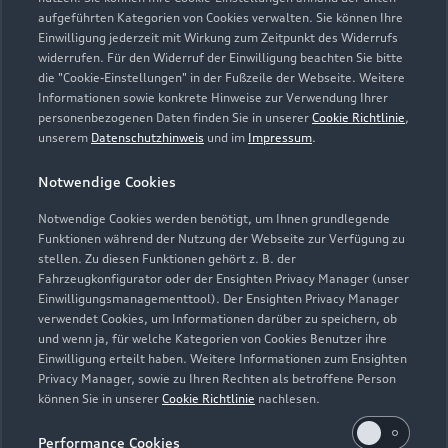
aufgeführten Kategorien von Cookies verwalten. Sie können Ihre
Verkauf
Einwilligung jederzeit mit Wirkung zum Zeitpunkt des Widerrufs
Geschlossen
,
öffnet am
Freitag 08:00
widerrufen. Für den Widerruf der Einwilligung beachten Sie bitte
die "Cookie-Einstellungen" in der Fußzeile der Webseite. Weitere
Informationen sowie konkrete Hinweise zur Verwendung Ihrer
Service
personenbezogenen Daten finden Sie in unserer
Cookie Richtlinie
,
Geschlossen
,
öffnet am
Freitag 07:00
unserem
Datenschutzhinweis
und im
Impressum
.
Notwendige Cookies
Teile- & Zubehörverkauf
Geschlossen
,
öffnet am
Freitag 07:00
Notwendige Cookies werden benötigt, um Ihnen grundlegende
Funktionen während der Nutzung der Webseite zur Verfügung zu
stellen. Zu diesen Funktionen gehört z. B. der
Fahrzeugkonfigurator oder der Ensighten Privacy Manager (unser
Einwilligungsmanagementtool). Der Ensighten Privacy Manager
Zurück nach oben
verwendet Cookies, um Informationen darüber zu speichern, ob
und wenn ja, für welche Kategorien von Cookies Benutzer ihre
Einwilligung erteilt haben. Weitere Informationen zum Ensighten
Modelle
Privacy Manager, sowie zu Ihren Rechten als betroffene Person
können Sie in unserer
Cookie Richtlinie
nachlesen.
Kaufen & leasen
Alle Modelle
Performance Cookies