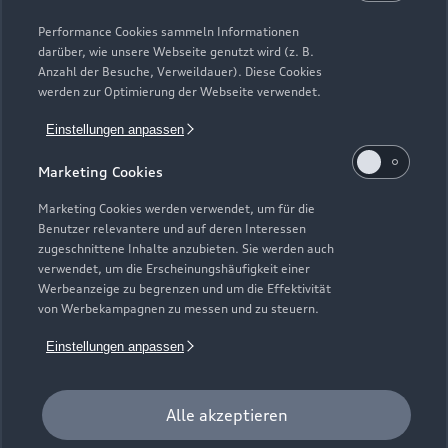
Modelle vergleichen
Service & Zubehör
Performance Cookies sammeln Informationen
Neuwagensuche
darüber, wie unsere Webseite genutzt wird (z. B.
Elektromodelle
Anzahl der Besuche, Verweildauer). Diese Cookies
Gebrauchtwagensuche
Support
werden zur Optimierung der Webseite verwendet.
Saisonale Angebote
Plug-in-Hybride
Gebrauchtwagen
Einstellungen anpassen
Audi Services
Über Audi
Kundenservice
Finanzierung
Marketing Cookies
Garantie
Händlersuche
Aktionen & Angebote
Unternehmen
Marketing Cookies werden verwendet, um für die
Audi digital services
Benutzer relevantere und auf deren Interessen
Audi Code
Geschäftskunden
Karriere
zugeschnittene Inhalte anzubieten. Sie werden auch
myAudi
verwendet, um die Erscheinungshäufigkeit einer
Häufige Fragen (FAQ)
Investor Relations
Werbeanzeige zu begrenzen und um die Effektivität
© 2026 AUDI AG. Alle Rechte vorbehalten
von Werbekampagnen zu messen und zu steuern.
Audi Online Beratung
Presse & Media Center
Impressum
Rechtliches
Hinweisgebersystem
Einstellungen anpassen
Online-Terminvereinbarung
Datenschutz
Datenschutzinformation
Cookie-Einstellungen
Servicekontakt
Cookie-Richtlinie
Barrierefreiheit
Audi erleben
Alle akzeptieren
Digital Services Act
EU Data Act
Bordbuch & Bedienungsanleitungen
Newsletter